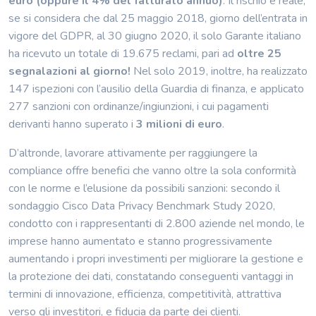
euro (oppure il 4% del fatturato annuo)
. Il rischio è reale,
se si considera che dal 25 maggio 2018, giorno dell’entrata in
vigore del GDPR, al 30 giugno 2020, il solo Garante italiano
ha ricevuto un totale di 19.675 reclami, pari ad
oltre 25
segnalazioni al giorno!
Nel solo 2019, inoltre, ha realizzato
147 ispezioni con l’ausilio della Guardia di finanza, e applicato
277 sanzioni con ordinanze/ingiunzioni, i cui pagamenti
derivanti hanno superato i
3 milioni di euro
.
D’altronde, lavorare attivamente per raggiungere la
compliance offre benefici che vanno oltre la sola conformità
con le norme e l’elusione da possibili sanzioni: secondo il
sondaggio Cisco Data Privacy Benchmark Study 2020,
condotto con i rappresentanti di 2.800 aziende nel mondo, le
imprese hanno aumentato e stanno progressivamente
aumentando i propri investimenti per migliorare la gestione e
la protezione dei dati, constatando conseguenti vantaggi in
termini di innovazione, efficienza, competitività, attrattiva
verso gli investitori, e fiducia da parte dei clienti.